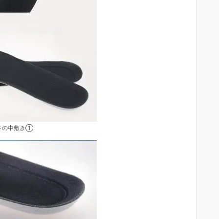
さの中敷き①