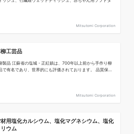
ィッシュ、竹繊維ウェットティッシュ、赤ちゃん用ソフトタ
Mitsutomi Corporation
蘇柳工芸品
柳製品 江蘇省の塩城・正紅鎮は、700年以上前から手作り柳
品で有名であり、世界的にも評価されております。 品質保...
Mitsutomi Corporation
雪材用塩化カルシウム、塩化マグネシウム、塩化
トリウム