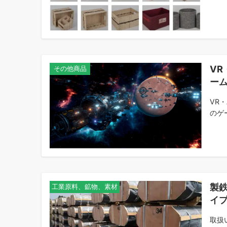
VR
その他商品
ー
VR
のゲ
製
工業原料、鉱物、素材
イ
取扱