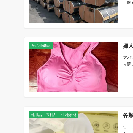
（酸
婦
その他商品
アパ
ィ関
各類
日用品、衣料品、生地素材
ウエ