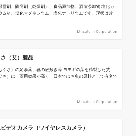
融雪剤、防腐剤（乾燥剤）、食品添加物、酒造添加物 塩化カ
ウム材、塩化マグネシウム、塩化ナトリウムです。形状は片
Mitsutomi Corporation
ぐさ（艾）製品
もぐさ）の足湯薬、靴の底敷き等 ヨモギの葉を精製した艾
ぐさ）は、薬用効果が高く、日本ではお灸の原料として有名で
Mitsutomi Corporation
線ビデオカメラ（ワイヤレスカメラ）