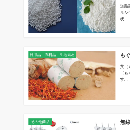
道路
ルシ
状...
も
日用品、衣料品、生地素材
艾（
（も
す...
無
その他商品