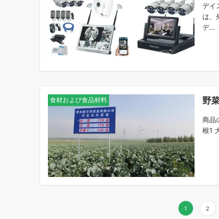
デイ
は、
デ...
野
食材および食品材料
商品の
根1 
投
1
2
稿