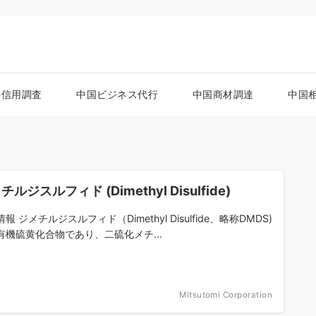
の信用調査
中国ビジネス代行
中国商材調達
中国
チルジスルフィド (Dimethyl Disulfide)
報 ジメチルジスルフィド（Dimethyl Disulfide、略称DMDS)
有機硫黄化合物であり、二硫化メチ...
Mitsutomi Corporation