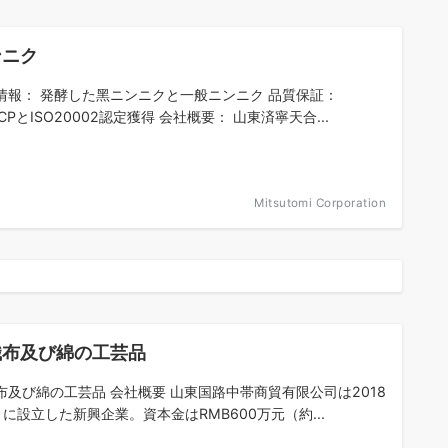
ンニク
情報： 発酵した黑ニンニクと一般ニンニク 品質保証：
CPとISO20002認定獲得 会社概要： 山東済寧天合...
Mitsutomi Corporation
織布及び綿の工芸品
布及び綿の工芸品 会社概要 山東国路中帯商貿有限公司は2018
月に設立した新興企業。資本金はRMB600万元（約...