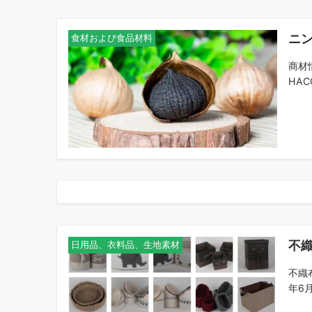
ニ
食材および食品材料
商材
HAC
不
日用品、衣料品、生地素材
不織
年6