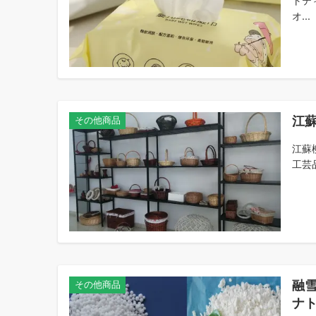
トテ
オ...
江
その他商品
江蘇
工芸
融
その他商品
ナ