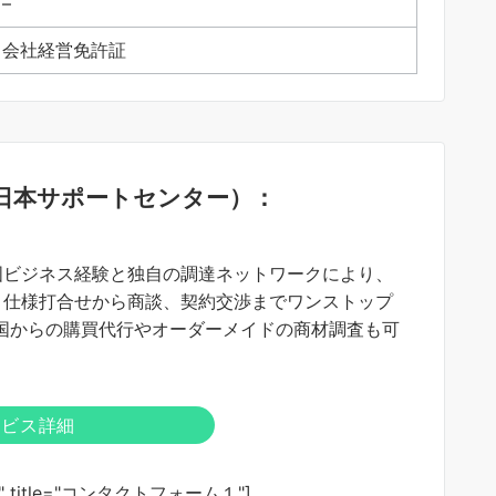
–
会社経営免許証
日本サポートセンター）：
国ビジネス経験と独自の調達ネットワークにより、
。仕様打合せから商談、契約交渉までワンストップ
国からの購買代行やオーダーメイドの商材調査も可
ービス詳細
264" title="コンタクトフォーム１"]