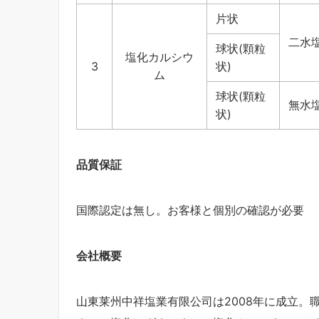
片状
二水塩
球状(顆粒
塩化カルシウ
3
状)
ム
球状(顆粒
無水塩
状)
品質保証
国際認定は無し。お客様と個別の確認が必要
会社概要
山東莱州中祥塩業有限公司は2008年に成立。