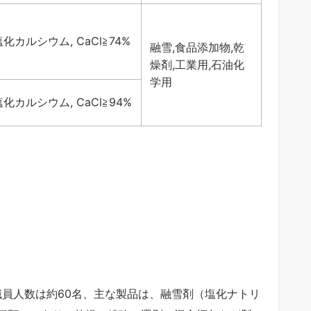
化カルシウム, CaCl≧74%
融雪,食品添加物,乾
燥剤,工業用,石油化
学用
化カルシウム, CaCl≧94%
職員人数は約60名、主な製品は、融雪剤（塩化ナトリ