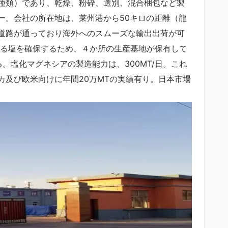
種類）であり、乾燥、粉砕、選別、混合梱包など製
ー。会社の所在地は、莱州港から50キロの距離（龍
道路が通っており海外へのスムーズな輸出出荷が可
である塩を確保するため、４か所の生産基地が保有して
ある。塩化マグネシアの製造能力は、300MT/日。これ
カ及び欧米向けに年間20万MTの実績有り。日本市場