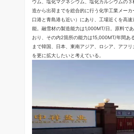
ウム、塩化マグネシウム、塩化カルシウムの３
造から出荷までを総合的に行う化学工業メーカ
口港と青島港も近い）にあり、工場近くを高速
能。融雪材の製造能力は1,000MT/日。原料
おり、その内2箇所の能力は15,000MT/年間
まで韓国、日本、東南アジア、ロシア、アフリ
を更に拡大したいと考えている。