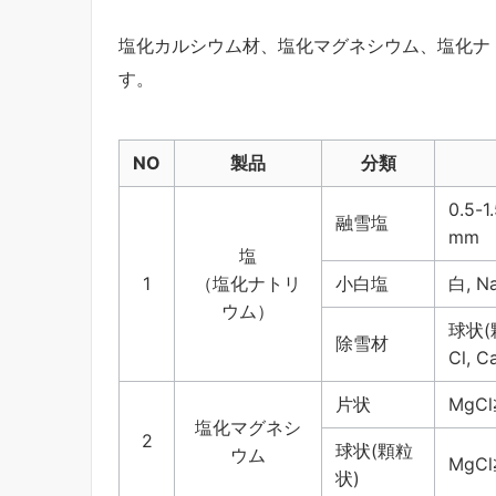
塩化カルシウム材、塩化マグネシウム、塩化ナ
す。
NO
製品
分類
0.5-
融雪塩
mm 
塩
1
（塩化ナトリ
小白塩
白, N
ウム）
球状(
除雪材
Cl, C
片状
MgCl
塩化マグネシ
2
球状(顆粒
ウム
MgCl
状)