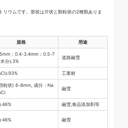
トリウムです。形状は片状と顆粒状の2種類ありま
規格
用途
1.5mm；0.4-3.4mm；0.5-7
道路融雪
水分≦3%
aCl≧93%
工業材
顆粒状) 6-8mm, 成分：Na
融雪
aCl
≧46%
融雪,食品添加剤等
≧46%
融雪